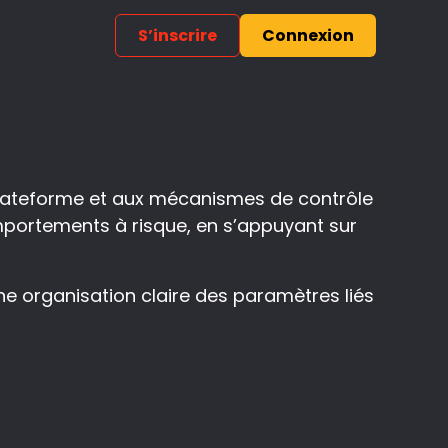
S’inscrire
Connexion
a plateforme et aux mécanismes de contrôle
 comportements à risque, en s’appuyant sur
ne organisation claire des paramètres liés