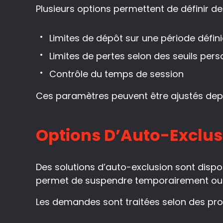
Plusieurs options permettent de définir des
Limites de dépôt sur une période défin
Limites de pertes selon des seuils pers
Contrôle du temps de session
Ces paramètres peuvent être ajustés depuis
Options D’Auto-Exclus
Des solutions d’auto-exclusion sont dispo
permet de suspendre temporairement ou dé
Les demandes sont traitées selon des proc