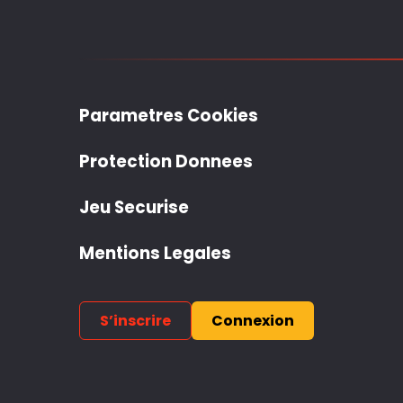
Parametres Cookies
Protection Donnees
Jeu Securise
Mentions Legales
S’inscrire
Connexion