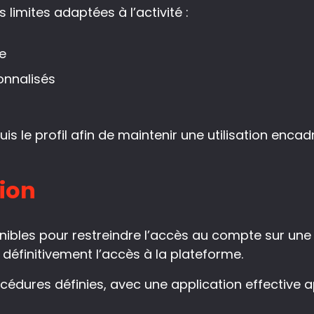
 limites adaptées à l’activité :
ie
onnalisés
 le profil afin de maintenir une utilisation encad
ion
nibles pour restreindre l’accès au compte sur une
finitivement l’accès à la plateforme.
édures définies, avec une application effective a