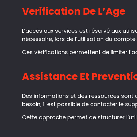
Verification De L’Age
L’accès aux services est réservé aux utilisa
nécessaire, lors de l’utilisation du compte.
Ces vérifications permettent de limiter l’
Assistance Et Preventi
Des informations et des ressources sont d
besoin, il est possible de contacter le supp
Cette approche permet de structurer l’uti