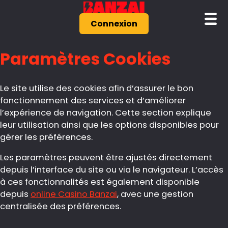
Connexion
Paramètres Cookies
Le site utilise des cookies afin d’assurer le bon
fonctionnement des services et d’améliorer
l’expérience de navigation. Cette section explique
leur utilisation ainsi que les options disponibles pour
gérer les préférences.
Les paramètres peuvent être ajustés directement
depuis l’interface du site ou via le navigateur. L’accès
à ces fonctionnalités est également disponible
depuis
online Casino Banzai
, avec une gestion
centralisée des préférences.