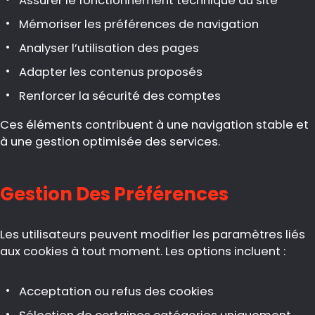
Assurer le fonctionnement technique du site
Mémoriser les préférences de navigation
Analyser l’utilisation des pages
Adapter les contenus proposés
Renforcer la sécurité des comptes
Ces éléments contribuent à une navigation stable et
à une gestion optimisée des services.
Gestion Des Préférences
Les utilisateurs peuvent modifier les paramètres liés
aux cookies à tout moment. Les options incluent :
Acceptation ou refus des cookies